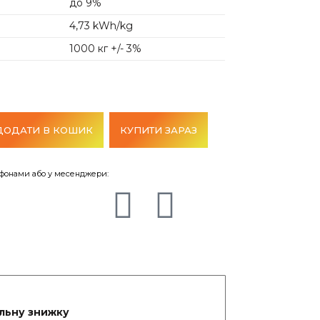
до 9%
4,73 kWh/kg
1000 кг +/- 3%
ДОДАТИ В КОШИК
КУПИТИ ЗАРАЗ
ефонами або у месенджери:
альну знижку