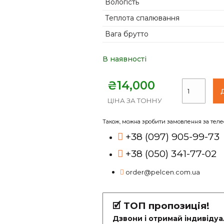
Вологість
Теплота спалювання
Вага брутто
В наявності
₴
14,000
ЦІНА ЗА ТОННУ
Також, можна зробити замовлення за тел
+38 (097) 905-99-73
+38 (050) 341-77-02
order@pelcen.com.ua
🗹 ТОП пропозиція!
Дзвони і отримай індивіду